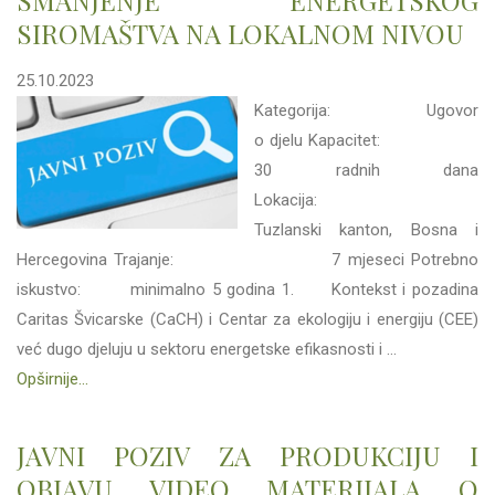
SMANJENJE ENERGETSKOG
SIROMAŠTVA NA LOKALNOM NIVOU
25.10.2023
Kategorija: Ugovor
o djelu Kapacitet:
30 radnih dana
Lokacija:
Tuzlanski kanton, Bosna i
Hercegovina Trajanje: 7 mjeseci Potrebno
iskustvo: minimalno 5 godina 1. Kontekst i pozadina
Caritas Švicarske (CaCH) i Centar za ekologiju i energiju (CEE)
već dugo djeluju u sektoru energetske efikasnosti i ...
Opširnije...
JAVNI POZIV ZA PRODUKCIJU I
OBJAVU VIDEO MATERIJALA O