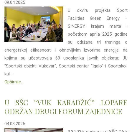
09.04.2025
U okviru projekta Sport
Facilities Green Energy –
SINERGY, krajem marta i
početkom aprila 2025. godine
su održana tri treninga o
energetskoj efikasnosti i obnovljivim izvorima energije, na
kojima su učestvovala 69 uposlenika javnih objekata: JU
”Sportski objekti Vukovar“, Sportski centar “Igalo” i Sportsko-
kul...
Opširnije...
U SŠC “VUK KARADŽIĆ“ LOPARE
ODRŽAN DRUGI FORUM ZAJEDNICE
04.03.2025
3.3.2025. godine je u SŠC “Vuk