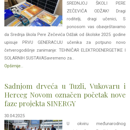
SREDNJOJ ŠKOLI PERE
ZEČEVIĆA ODŽAK! Dragi
roditelji, dragi učenici, S
ponosom vas obavještavamo
da Srednja škola Pere Zečevića Odžak od školske 2025. godine
upisuje PRVU GENERACIJU učenika za potpuno novo
četverogodišnje zanimanje: TEHNIČAR ELEKTROENERGETIKE I
SOLARNIH SUSTAVASavremeno za...
Opširnije...
Sadnjom drveća u Tuzli, Vukovaru i
Herceg Novom označen početak nove
faze projekta SINERGY
30.04.2025
U okviru međunarodnog