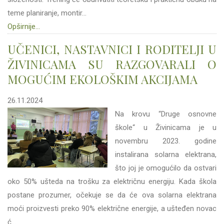
teme planiranje, montir...
Opširnije...
UČENICI, NASTAVNICI I RODITELJI U
ŽIVINICAMA SU RAZGOVARALI O
MOGUĆIM EKOLOŠKIM AKCIJAMA
26.11.2024
Na krovu “Druge osnovne
škole“ u Živinicama je u
novembru 2023. godine
instalirana solarna elektrana,
što joj je omogućilo da ostvari
oko 50% ušteda na trošku za električnu energiju. Kada škola
postane prozumer, očekuje se da će ova solarna elektrana
moći proizvesti preko 90% električne energije, a ušteđen novac
ć...