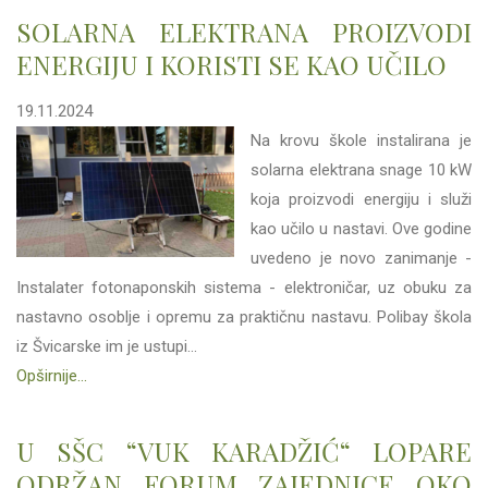
SOLARNA ELEKTRANA PROIZVODI
ENERGIJU I KORISTI SE KAO UČILO
19.11.2024
Na krovu škole instalirana je
solarna elektrana snage 10 kW
koja proizvodi energiju i služi
kao učilo u nastavi. Ove godine
uvedeno je novo zanimanje -
Instalater fotonaponskih sistema - elektroničar, uz obuku za
nastavno osoblje i opremu za praktičnu nastavu. Polibay škola
iz Švicarske im je ustupi...
Opširnije...
U SŠC “VUK KARADŽIĆ“ LOPARE
ODRŽAN FORUM ZAJEDNICE OKO