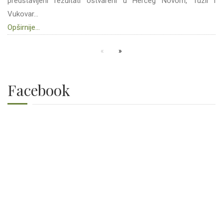
predstavljeni rezultati ostvareni u Herceg Novom, Tuzli i
Vukovar...
Opširnije...
Facebook