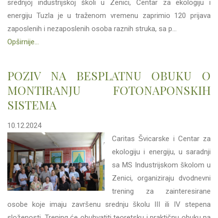
srednjoj industrijskoj školi u Zenici, Centar za ekologiju i
energiju Tuzla je u traženom vremenu zaprimio 120 prijava
zaposlenih i nezaposlenih osoba raznih struka, sa p...
Opširnije...
POZIV NA BESPLATNU OBUKU O
MONTIRANJU FOTONAPONSKIH
SISTEMA
10.12.2024
Caritas Švicarske i Centar za
ekologiju i energiju, u saradnji
sa MS Industrijskom školom u
Zenici, organiziraju dvodnevni
trening za zainteresirane
osobe koje imaju završenu srednju školu III ili IV stepena
složenosti. Trening će obuhvatiti teoretsku i praktičnu obuku na