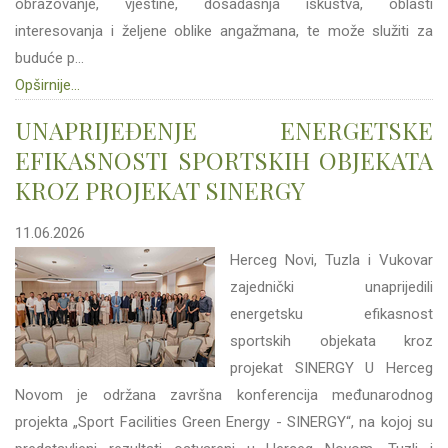
obrazovanje, vještine, dosadašnja iskustva, oblasti
interesovanja i željene oblike angažmana, te može služiti za
buduće p...
Opširnije...
UNAPRIJEĐENJE ENERGETSKE
EFIKASNOSTI SPORTSKIH OBJEKATA
KROZ PROJEKAT SINERGY
11.06.2026
Herceg Novi, Tuzla i Vukovar
zajednički unaprijedili
energetsku efikasnost
sportskih objekata kroz
projekat SINERGY U Herceg
Novom je održana završna konferencija međunarodnog
projekta „Sport Facilities Green Energy - SINERGY“, na kojoj su