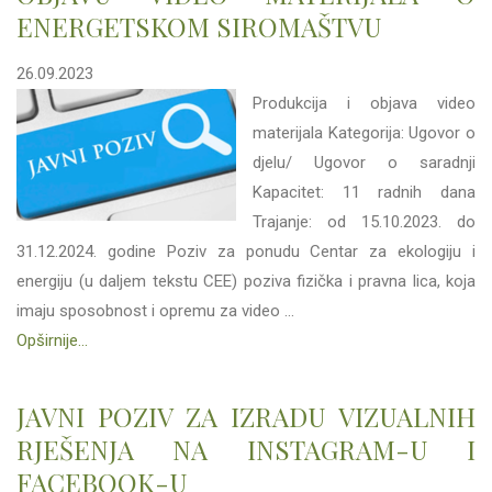
ENERGETSKOM SIROMAŠTVU
26.09.2023
Produkcija i objava video
materijala Kategorija: Ugovor o
djelu/ Ugovor o saradnji
Kapacitet: 11 radnih dana
Trajanje: od 15.10.2023. do
31.12.2024. godine Poziv za ponudu Centar za ekologiju i
energiju (u daljem tekstu CEE) poziva fizička i pravna lica, koja
imaju sposobnost i opremu za video ...
Opširnije...
JAVNI POZIV ZA IZRADU VIZUALNIH
RJEŠENJA NA INSTAGRAM-U I
FACEBOOK-U