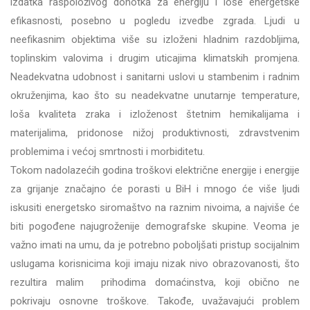
izdatka raspoloživog dohotka za energiju i loše energetske
efikasnosti, posebno u pogledu izvedbe zgrada. Ljudi u
neefikasnim objektima više su izloženi hladnim razdobljima,
toplinskim valovima i drugim uticajima klimatskih promjena.
Neadekvatna udobnost i sanitarni uslovi u stambenim i radnim
okruženjima, kao što su neadekvatne unutarnje temperature,
loša kvaliteta zraka i izloženost štetnim hemikalijama i
materijalima, pridonose nižoj produktivnosti, zdravstvenim
problemima i većoj smrtnosti i morbiditetu.
Tokom nadolazećih godina troškovi električne energije i energije
za grijanje značajno će porasti u BiH i mnogo će više ljudi
iskusiti energetsko siromaštvo na raznim nivoima, a najviše će
biti pogođene najugroženije demografske skupine. Veoma je
važno imati na umu, da je potrebno poboljšati pristup socijalnim
uslugama korisnicima koji imaju nizak nivo obrazovanosti, što
rezultira malim prihodima domaćinstva, koji obično ne
pokrivaju osnovne troškove. Takođe, uvažavajući problem