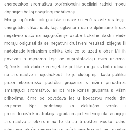
energetskog siromaštva profesionalni socijalni radnici mogu
doprinijeti boljoj socijalnoj mobilizaciji.
Mnoge općinske i/ili gradske uprave su već razvile strategije
energetske efikasnosti, koje uglavnom samo djelimično ili čak
negativno utiču na najugroženije osobe. Lokalne vlasti i vlade
moraju osigurati da se negativni društveni rezultati izbjegnu ili
nadoknade kreiranjem politika koje će to uzeti u obzir i/ili ih
povezati s mjerama koje se suprotstavljaju svim rizicima.
Općinske i/ili vladine energetske politike mogu različito uticati
na siromaštvo i nejednakost. To je slučaj, npr. kada politika
pruža ekonomsku podršku grupama s nižim prihodima,
smanjujući siromaštvo, ali još više koristi grupama s višim
prihodima, čime se povećava jaz u bogatstvu među tim
grupama. Npr. podsticaji za električna vozila i
preuređenje/rekonstrukcija zgrada imaju tendenciju da smanjuju
siromaštvo s obzirom na to da su ti sektori visoko radno
intenzivni, ali će vjerovatno povećati nejednakost, jer bogatije