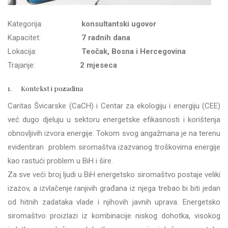
Kategorija:
konsultantski ugovor
Kapacitet:
7 radnih dana
Lokacija:
Teočak, Bosna i Hercegovina
Trajanje:
2 mjeseca
1. Kontekst i pozadina
Caritas Švicarske (CaCH) i Centar za ekologiju i energiju (CEE)
već dugo djeluju u sektoru energetske efikasnosti i korištenja
obnovljivih izvora energije. Tokom svog angažmana je na terenu
evidentiran problem siromaštva izazvanog troškovima energije
kao rastući problem u BiH i šire.
Za sve veći broj ljudi u BiH energetsko siromaštvo postaje veliki
izazov, a izvlačenje ranjivih građana iz njega trebao bi biti jedan
od hitnih zadataka vlade i njihovih javnih uprava. Energetsko
siromaštvo proizlazi iz kombinacije niskog dohotka, visokog