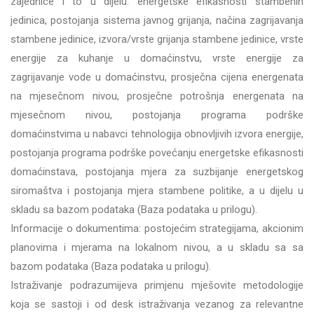
zajednice i to u dijelu: energetske efikasnosti stambenih
jedinica, postojanja sistema javnog grijanja, načina zagrijavanja
stambene jedinice, izvora/vrste grijanja stambene jedinice, vrste
energije za kuhanje u domaćinstvu, vrste energije za
zagrijavanje vode u domaćinstvu, prosječna cijena energenata
na mjesečnom nivou, prosječne potrošnja energenata na
mjesečnom nivou, postojanja programa podrške
domaćinstvima u nabavci tehnologija obnovljivih izvora energije,
postojanja programa podrške povećanju energetske efikasnosti
domaćinstava, postojanja mjera za suzbijanje energetskog
siromaštva i postojanja mjera stambene politike, a u dijelu u
skladu sa bazom podataka
(Baza podataka u prilogu)
.
Informacije o dokumentima: postojećim strategijama, akcionim
planovima i mjerama na lokalnom nivou, a u skladu sa sa
bazom podataka
(Baza podataka u prilogu)
.
Istraživanje podrazumijeva primjenu mješovite metodologije
koja se sastoji i od desk istraživanja vezanog za relevantne