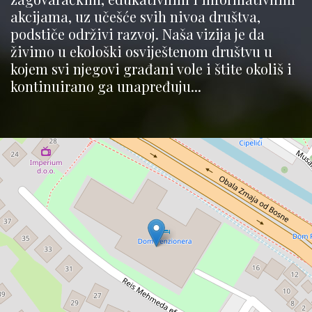
akcijama, uz učešće svih nivoa društva,
podstiče održivi razvoj. Naša vizija je da
živimo u ekološki osviještenom društvu u
kojem svi njegovi građani vole i štite okoliš i
kontinuirano ga unapređuju...