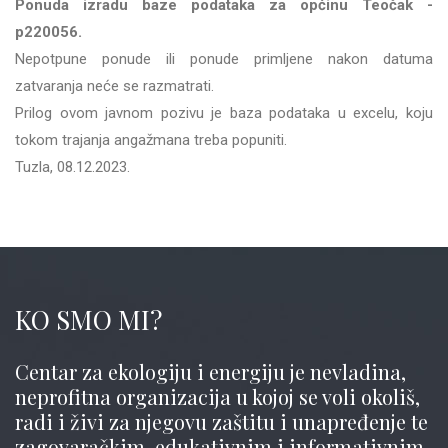
Ponuda izradu baze podataka za općinu Teočak -
p220056.
Nepotpune ponude ili ponude primljene nakon datuma
zatvaranja neće se razmatrati.
Prilog ovom javnom pozivu je baza podataka u excelu, koju
tokom trajanja angažmana treba popuniti.
Tuzla, 08.12.2023.
KO SMO MI?
Centar za ekologiju i energiju je nevladina,
neprofitna organizacija u kojoj se voli okoliš,
radi i živi za njegovu zaštitu i unapređenje te
zagovaračkim, edukativnim i informativnim