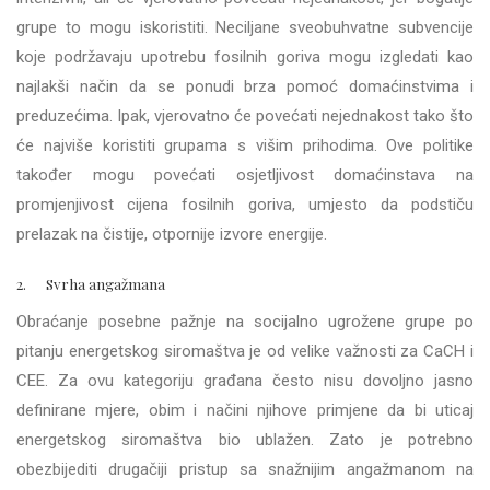
grupe to mogu iskoristiti. Neciljane sveobuhvatne subvencije
koje podržavaju upotrebu fosilnih goriva mogu izgledati kao
najlakši način da se ponudi brza pomoć domaćinstvima i
preduzećima. Ipak, vjerovatno će povećati nejednakost tako što
će najviše koristiti grupama s višim prihodima. Ove politike
također mogu povećati osjetljivost domaćinstava na
promjenjivost cijena fosilnih goriva, umjesto da podstiču
prelazak na čistije, otpornije izvore energije.
2. Svrha angažmana
Obraćanje posebne pažnje na socijalno ugrožene grupe po
pitanju energetskog siromaštva je od velike važnosti za CaCH i
CEE. Za ovu kategoriju građana često nisu dovoljno jasno
definirane mjere, obim i načini njihove primjene da bi uticaj
energetskog siromaštva bio ublažen. Zato je potrebno
obezbijediti drugačiji pristup sa snažnijim angažmanom na