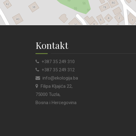
Kontakt
+387 35 249 310
+387 35 249 312
info@ekologija.ba
Filipa Kljajića 22,
75000 Tuzla,
Bosna i Hercegovina