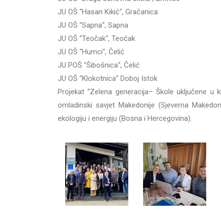
JU OŠ “Hasan Kikić“, Gračanica
JU OŠ “Sapna“, Sapna
JU OŠ “Teočak“, Teočak
JU OŠ “Humci“, Čelić
JU POŠ “Šibošnica“, Čelić
JU OŠ “Klokotnica“ Doboj Istok
Projekat “Zelena generacija– Škole uključene u k
omladinski savjet Makedonije (Sjeverna Makedoni
ekologiju i energiju (Bosna i Hercegovina).