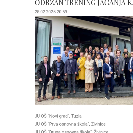
ODRŽAN TRENING JAČANJA K
28.02.2025 20:59
JU OŠ “Novi grad“, Tuzla
JU OŠ “Prva osnovna škola“, Živinice
JU OŠ “Druga osnovna škola“, Živinice