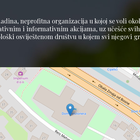
adina, neprofitna organizacija u kojoj se voli okoli
vnim i informativnim akcijama, uz učešće svih n
ološki osviještenom društvu u kojem svi njegovi gra