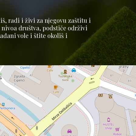
š, radi i živi za njegovu zaštitu i
ivoa društva, podstiče održivi
đani vole i štite okoliš i