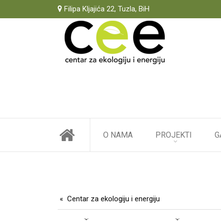
Filipa Kljajića 22, Tuzla, BiH
O NAMA
PROJEKTI
G
Centar za ekologiju i energiju