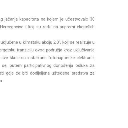
ing jačanja kapaciteta na kojem je učestvovalo 30
Hercegovine i koji su radili na pripremi ekoloških
ključene u klimatsku akciju 2.0“, koji se realizuje u
rgetsku tranziciju ovog područja kroz uključivanje
a sve škole su instalirane fotonaponske elektrane,
e se, putem participativnog donošenja odluka za
ivati gdje će biti dodijeljena ušteđena sredstva za
a.