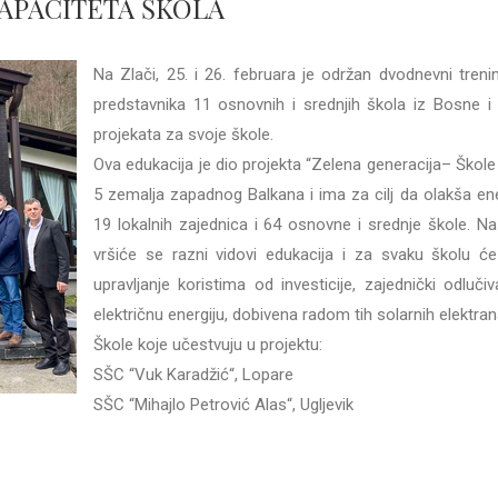
APACITETA ŠKOLA
Na Zlači, 25. i 26. februara je održan dvodnevni tren
predstavnika 11 osnovnih i srednjih škola iz Bosne i 
projekata za svoje škole.
Ova edukacija je dio projekta “Zelena generacija– Škole u
5 zemalja zapadnog Balkana i ima za cilj da olakša ene
19 lokalnih zajednica i 64 osnovne i srednje škole. N
vršiće se razni vidovi edukacija i za svaku školu ć
upravljanje koristima od investicije, zajednički odluč
električnu energiju, dobivena radom tih solarnih elektran
Škole koje učestvuju u projektu:
SŠC “Vuk Karadžić“, Lopare
SŠC “Mihajlo Petrović Alas“, Ugljevik