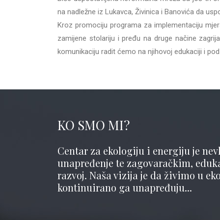
na nadležne iz Lukavca, Živinica i Banovića da us
Kroz promociju programa za implementaciju mjera
zamijene stolariju i pređu na druge načine zagrij
komunikaciju radit ćemo na njihovoj edukaciji i po
KO SMO MI?
Centar za ekologiju i energiju je nevl
unapređenje te zagovaračkim, edukati
razvoj. Naša vizija je da živimo u ek
kontinuirano ga unapređuju...