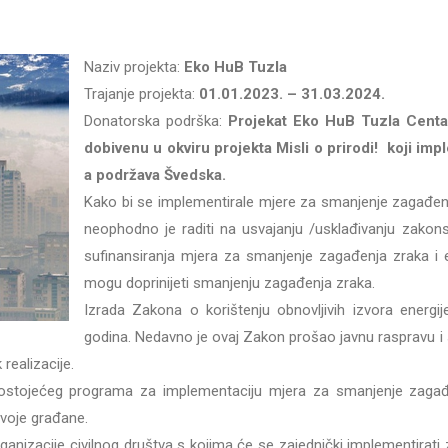
Naziv projekta:
Eko HuB Tuzla
Trajanje projekta:
01.01.2023. – 31.03.2024.
Donatorska podrška:
Projekat Eko HuB Tuzla Centar 
dobivenu u okviru projekta Misli o prirodi! koji im
a podržava Švedska.
Kako bi se implementirale mjere za smanjenje zagađenj
neophodno je raditi na usvajanju /usklađivanju zakon
sufinansiranja mjera za smanjenje zagađenja zraka i e
mogu doprinijeti smanjenju zagađenja zraka.
Izrada Zakona o korištenju obnovljivih izvora energij
godina. Nedavno je ovaj Zakon prošao javnu raspravu i 
realizacije.
stojećeg programa za implementaciju mjera za smanjenje zagađe
svoje građane.
ganizacije civilnog društva s kojima će se zajednički implementirat