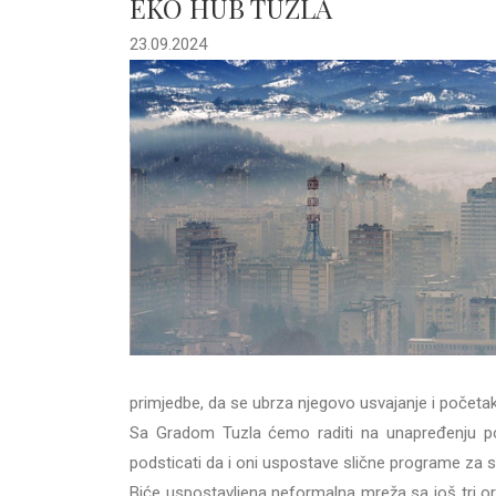
EKO HUB TUZLA
23.09.2024
primjedbe, da se ubrza njegovo usvajanje i početak 
Sa Gradom Tuzla ćemo raditi na unapređenju po
podsticati da i oni uspostave slične programe za 
Biće uspostavljena neformalna mreža sa još tri or