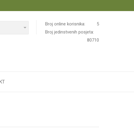
Broj online korisnika:
5
Broj jedinstvenih posjeta:
80710
KT