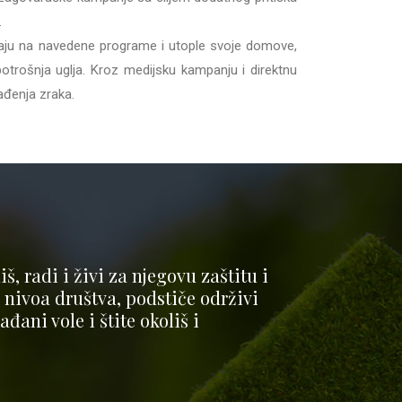
.
raju na navedene programe i utople svoje domove,
potrošnja uglja. Kroz medijsku kampanju i direktnu
ađenja zraka.
š, radi i živi za njegovu zaštitu i
ivoa društva, podstiče održivi
đani vole i štite okoliš i