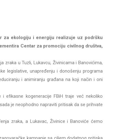
za ekologiju i energiju realizuje uz podršku
plementira Centar za promociju civilnog društva,
a zraka u Tuzli, Lukavcu, Živinicama i Banovićima,
ske legislative, unapređenju i donošenju programa
duciranju i animiranju građana na koji način i oni
e i efikasne kogeneracije FBiH traje već nekoliko
sada je neophodno napraviti pritisak da se prihvate
nja zraka, a Lukavac, Živinice i Banoviće ćemo
i zagovaračke kampanje sa ciljem dodatnog pritiska