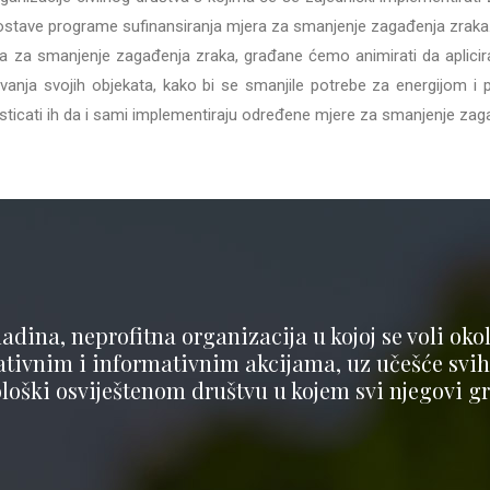
postave programe sufinansiranja mjera za smanjenje zagađenja zraka
 za smanjenje zagađenja zraka, građane ćemo animirati da aplici
avanja svojih objekata, kako bi se smanjile potrebe za energijom i 
dsticati ih da i sami implementiraju određene mjere za smanjenje zag
adina, neprofitna organizacija u kojoj se voli okoli
vnim i informativnim akcijama, uz učešće svih n
ološki osviještenom društvu u kojem svi njegovi gra