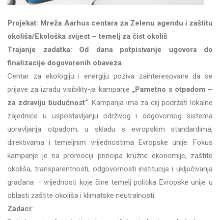
Projekat:
Mreža Aarhus centara za Zelenu agendu i zaštitu
okoliša/Ekološka svijest – temelj za čist okoliš
Trajanje zadatka: Od dana potpisivanje ugovora do
finalizacije dogovorenih obaveza
Centar za ekologiju i energiju poziva zainteresovane da se
prijave za izradu visibility-ja kampanje
„Pametno s otpadom –
za zdraviju budućnost“
. Kampanja ima za cilj podržati lokalne
zajednice u uspostavljanju održivog i odgovornog sistema
upravljanja otpadom, u skladu s evropskim standardima,
direktivama i temeljnim vrijednostima Evropske unije. Fokus
kampanje je na promociji principa kružne ekonomije, zaštite
okoliša, transparentnosti, odgovornosti institucija i uključivanja
građana – vrijednosti koje čine temelj politika Evropske unije u
oblasti zaštite okoliša i klimatske neutralnosti.
Zadaci: