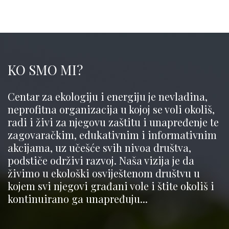
KO SMO MI?
Centar za ekologiju i energiju je nevladina,
neprofitna organizacija u kojoj se voli okoliš,
radi i živi za njegovu zaštitu i unapređenje te
zagovaračkim, edukativnim i informativnim
akcijama, uz učešće svih nivoa društva,
podstiče održivi razvoj. Naša vizija je da
živimo u ekološki osviještenom društvu u
kojem svi njegovi građani vole i štite okoliš i
kontinuirano ga unapređuju...