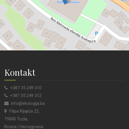
Kontakt
+387 35 249 310
+387 35 249 312
info@ekologija.ba
Filipa Kljajića 22,
75000 Tuzla,
Bosna i Hercegovina