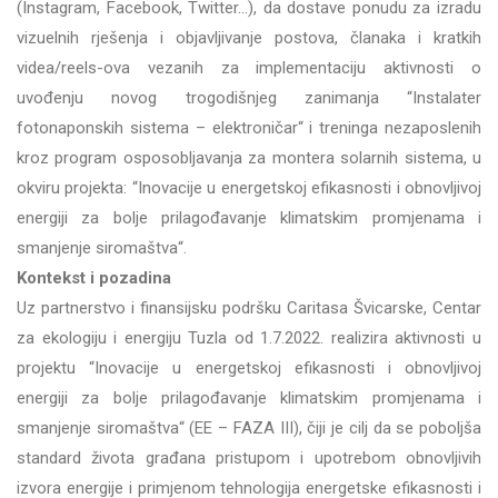
(Instagram, Facebook, Twitter...), da dostave ponudu za izradu
vizuelnih rješenja i objavljivanje postova, članaka i kratkih
videa/reels-ova vezanih za implementaciju aktivnosti o
uvođenju novog trogodišnjeg zanimanja “Instalater
fotonaponskih sistema – elektroničar“ i treninga nezaposlenih
kroz program osposobljavanja za montera solarnih sistema, u
okviru projekta: “Inovacije u energetskoj efikasnosti i obnovljivoj
energiji za bolje prilagođavanje klimatskim promjenama i
smanjenje siromaštva“.
Kontekst i pozadina
Uz partnerstvo i finansijsku podršku Caritasa Švicarske, Centar
za ekologiju i energiju Tuzla od 1.7.2022. realizira aktivnosti u
projektu “Inovacije u energetskoj efikasnosti i obnovljivoj
energiji za bolje prilagođavanje klimatskim promjenama i
smanjenje siromaštva“ (EE – FAZA III), čiji je cilj da se poboljša
standard života građana pristupom i upotrebom obnovljivih
izvora energije i primjenom tehnologija energetske efikasnosti i