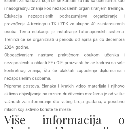
kabinet za nastavu, koja će se koristiti za rad sa učenicima, kao
i nadogradnju znanja kod nezaposlenih organiziranjem treninga.
Edukacija nezaposlenih podrazumijeva organiziranje i
provođenje 4 treninga u TK i ZDK za ukupno 40 zainteresiranih
osoba. Tema edukacije je instaliranje fotonaponskih sistema.
Treninzi će se organizirati u periodu od aprila pa do decembra
2024. godine.
Obogaćivanjem nastave praktičnom obukom učenika i
nezaposlenih u oblasti EE i OIE, proizvesti će se kadrovi sa više
konkretnog znanja, što će olakšati zaposlenje diplomcima i
nezaposlenim osobama.
Priprema postova, članaka i kratkih video materijala i njihovo
aktivno objavljivanje na raznim društvenim mrežama je od velike
važnosti za informiranje što većeg broja građana, a posebno
mladih koji aktivno koriste te mreže.
Više informacija o