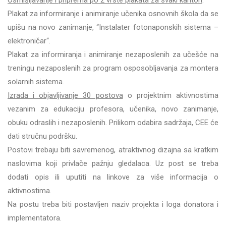
Osmišljavanje i priprema po 2 vrste plakata za svaki kanton
:
Plakat za informiranje i animiranje učenika osnovnih škola da se
upišu na novo zanimanje, “Instalater fotonaponskih sistema –
elektroničar“.
Plakat za informiranja i animiranje nezaposlenih za učešće na
treningu nezaposlenih za program osposobljavanja za montera
solarnih sistema.
Izrada i objavljivanje 30 postova
o projektnim aktivnostima
vezanim za edukaciju profesora, učenika, novo zanimanje,
obuku odraslih i nezaposlenih. Prilikom odabira sadržaja, CEE će
dati stručnu podršku.
Postovi trebaju biti savremenog, atraktivnog dizajna sa kratkim
naslovima koji privlače pažnju gledalaca. Uz post se treba
dodati opis ili uputiti na linkove za više informacija o
aktivnostima.
Na postu treba biti postavljen naziv projekta i loga donatora i
implementatora.