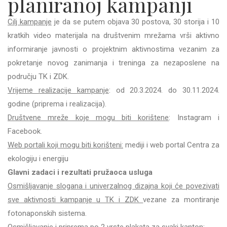
planiranoj kampanji
Cilj kampanje
je da se putem objava 30 postova, 30 storija i 10
kratkih video materijala na društvenim mrežama vrši aktivno
informiranje javnosti o projektnim aktivnostima vezanim za
pokretanje novog zanimanja i treninga za nezaposlene na
području TK i ZDK.
Vrijeme realizacije kampanje
: od 20.3.2024. do 30.11.2024.
godine (priprema i realizacija).
Društvene mreže koje mogu biti korištene
: Instagram i
Facebook.
Web portali koji mogu biti korišteni:
mediji i web portal Centra za
ekologiju i energiju
Glavni zadaci i rezultati pružaoca usluga
Osmišljavanje slogana i univerzalnog dizajna koji će povezivati
sve aktivnosti kampanje u TK i ZDK
vezane za montiranje
fotonaponskih sistema.