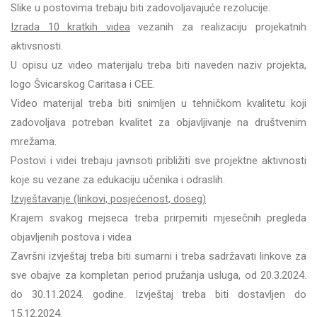
Slike u postovima trebaju biti zadovoljavajuće rezolucije.
Izrada 10 kratkih videa
vezanih za realizaciju projekatnih
aktivsnosti.
U opisu uz video materijalu treba biti naveden naziv projekta,
logo Švicarskog Caritasa i CEE.
Video materijal treba biti snimljen u tehničkom kvalitetu koji
zadovoljava potreban kvalitet za objavljivanje na društvenim
mrežama.
Postovi i videi trebaju javnsoti približiti sve projektne aktivnosti
koje su vezane za edukaciju učenika i odraslih.
Izvještavanje (linkovi, posjećenost, doseg)
Krajem svakog mejseca treba prirpemiti mjesečnih pregleda
objavljenih postova i videa
Završni izvještaj treba biti sumarni i treba sadržavati linkove za
sve obajve za kompletan period pružanja usluga, od 20.3.2024.
do 30.11.2024. godine. Izvještaj treba biti dostavljen do
15.12.2024.