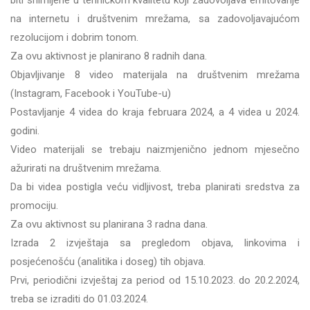
biti snimljene u tehničkom kvalitetu koji zadovoljava emitovanje
na internetu i društvenim mrežama, sa zadovoljavajućom
rezolucijom i dobrim tonom.
Za ovu aktivnost je planirano 8 radnih dana.
Objavljivanje 8 video materijala na društvenim mrežama
(Instagram, Facebook i YouTube-u)
Postavljanje 4 videa do kraja februara 2024, a 4 videa u 2024.
godini.
Video materijali se trebaju naizmjenično jednom mjesečno
ažurirati na društvenim mrežama.
Da bi videa postigla veću vidljivost, treba planirati sredstva za
promociju.
Za ovu aktivnost su planirana 3 radna dana.
Izrada 2 izvještaja sa pregledom objava, linkovima i
posjećenošću (analitika i doseg) tih objava.
Prvi, periodični izvještaj za period od 15.10.2023. do 20.2.2024,
treba se izraditi do 01.03.2024.