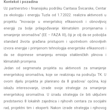
Kontekst i pozadina
Uz partnerstvo i finansijsku podršku Caritasa Švicarske, Centar
za ekologiju i energiju Tuzla od 1.7.2022. realizira aktivnosti u
projektu “Inovacije u energetskoj efikasnosti i obnovljivoj
energiji za bolje prilagođavanje klimatskim promjenama i
smanjenje siromaštva“ (EE – FAZA III), čiji je cilj da se poboljša
standard života građana pristupom i upotrebom obnovljivih
izvora energije i primjenom tehnologija energetske efikasnosti i
da se doprinese smanjenju emisija stakleničkih plinova i
klimatskih promjena.
Jedan od segmenata projekta su aktivnosti za smanjenje
energetskog siromaštva, koje se realiziraju na području TK. U
ovom dijelu projekta je planirano da 8 gradova/ općina, koji
iskažu interesovanje, izrade svoje strategije za smanjenje
energetskog siromaštva. U izradu strategija će biti uključeni
predstavnici 8 lokalnih zajednica i njihovih centara za socijalni
rad, projektni tim i eksperti. Nakon izrade strategija i njihovog