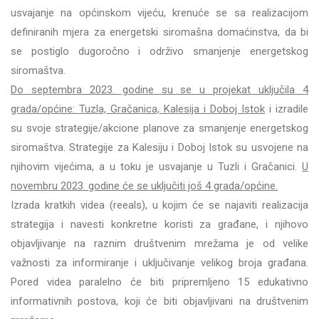
usvajanje na općinskom vijeću, krenuće se sa realizacijom
definiranih mjera za energetski siromašna domaćinstva, da bi
se postiglo dugoročno i održivo smanjenje energetskog
siromaštva.
Do septembra 2023. godine su se u projekat uključila 4
grada/općine: Tuzla, Gračanica, Kalesija i Doboj Istok
i izradile
su svoje strategije/akcione planove za smanjenje energetskog
siromaštva. Strategije za Kalesiju i Doboj Istok su usvojene na
njihovim vijećima, a u toku je usvajanje u Tuzli i Gračanici.
U
novembru 2023. godine će se uključiti još 4
grada/općine.
Izrada kratkih videa (reeals), u kojim će se najaviti realizacija
strategija i navesti konkretne koristi za građane, i njihovo
objavljivanje na raznim društvenim mrežama je od velike
važnosti za informiranje i uključivanje velikog broja građana.
Pored videa paralelno će biti pripremljeno 15 edukativno
informativnih postova, koji će biti objavljivani na društvenim