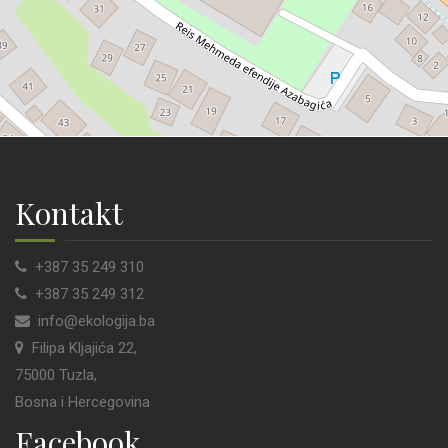
Kontakt
+387 35 249 310
+387 35 249 312
info@ekologija.ba
Filipa Kljajića 22,
75000 Tuzla,
Bosna i Hercegovina
Facebook