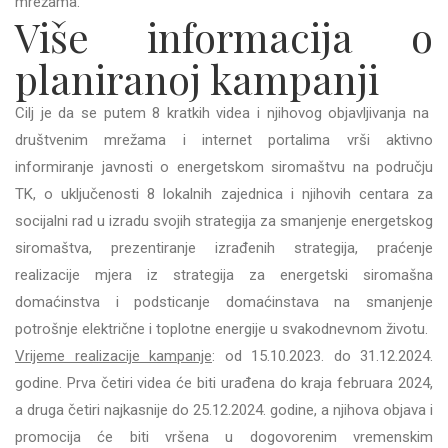
mrežama.
Više informacija o
planiranoj kampanji
Cilj je da se putem 8 kratkih videa i njihovog objavljivanja na
društvenim mrežama i internet portalima vrši aktivno
informiranje javnosti o energetskom siromaštvu na području
TK, o uključenosti 8 lokalnih zajednica i njihovih centara za
socijalni rad u izradu svojih strategija za smanjenje energetskog
siromaštva, prezentiranje izrađenih strategija, praćenje
realizacije mjera iz strategija za energetski siromašna
domaćinstva i podsticanje domaćinstava na smanjenje
potrošnje električne i toplotne energije u svakodnevnom životu.
Vrijeme realizacije kampanje
: od 15.10.2023. do 31.12.2024.
godine. Prva četiri videa će biti urađena do kraja februara 2024,
a druga četiri najkasnije do 25.12.2024. godine, a njihova objava i
promocija će biti vršena u dogovorenim vremenskim