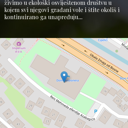
živimo u ekološki osviještenom društvu u
kojem svi njegovi građani vole i štite okoliš i
kontinuirano ga unapređuju...