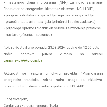
- nastavnog plana i programa (NPP) za novo zanimanje:
"Instalater za energetske i klimatske sisteme - KGH i OIE",
- programa dodatnog osposobljavanja nastavnog osoblja,
- pratećih nastavnih materijala (priručnici i zbirke zadataka),
- prijedloga opreme i didaktičkih setova za izvođenje praktične
- nastave (učionice i radionice).
Rok za dostavljanje ponuda: 23.03.2026. godine do 12:00 sati.
Način dostave: putem e-maila na adresu:
vanja.rizvic@ekologija.ba
Aktivnost se realizira u okviru projekta: "Promoviranje
energetske tranzicije, zelene radne snage za inkluzivne,
prosperitetne i zdrave lokalne zajednice - JUST4All".
S poštovanjem,
Centar za ekologiju i energiju Tuzla