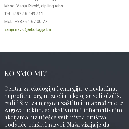
Mr.sc. Vanja Rizvić, dipl.ing.tehn.
Tel: +387 35 249 311
Mob: +387 61 67 00 77
vanja.rizvic@ekologija.ba
KO SMO MI?
Centar za ekologiju i energiju je nevladina,
neprofitna organizacija u kojoj se voli okoliš,
radi i živi za njegovu zaštitu i unapređenje te
zagovaračkim, edukativnim i informativnim
akcijama, uz učešće svih nivoa društva,
podstiče održivi razvoj. Naša vizija je da