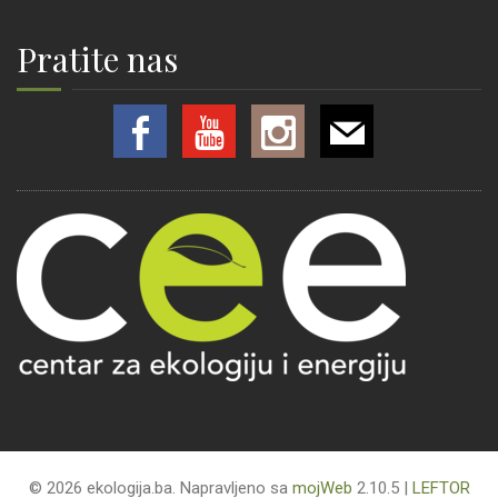
Pratite nas
© 2026 ekologija.ba. Napravljeno sa
mojWeb
2.10.5 |
LEFTOR