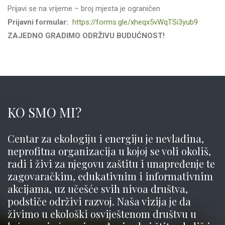
Prijavi se na vrijeme – broj mjesta je ograničen
Prijavni formular:
https://forms.gle/xheqx5vWqTSi3yub9
ZAJEDNO GRADIMO ODRŽIVU BUDUĆNOST!
KO SMO MI?
Centar za ekologiju i energiju je nevladina,
neprofitna organizacija u kojoj se voli okoliš,
radi i živi za njegovu zaštitu i unapređenje te
zagovaračkim, edukativnim i informativnim
akcijama, uz učešće svih nivoa društva,
podstiče održivi razvoj. Naša vizija je da
živimo u ekološki osviještenom društvu u