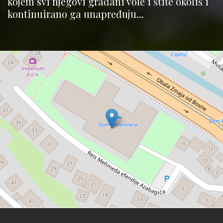
kojem svi njegovi građani vole i štite okoliš i
kontinuirano ga unapređuju...