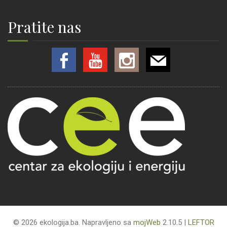
Pratite nas
© 2026 ekologija.ba. Napravljeno sa
mojWeb
2.10.5 |
LEFTOR