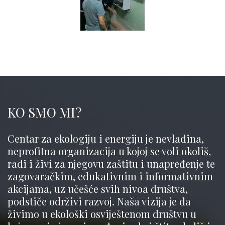
KO SMO MI?
Centar za ekologiju i energiju je nevladina,
neprofitna organizacija u kojoj se voli okoliš,
radi i živi za njegovu zaštitu i unapređenje te
zagovaračkim, edukativnim i informativnim
akcijama, uz učešće svih nivoa društva,
podstiče održivi razvoj. Naša vizija je da
živimo u ekološki osviještenom društvu u