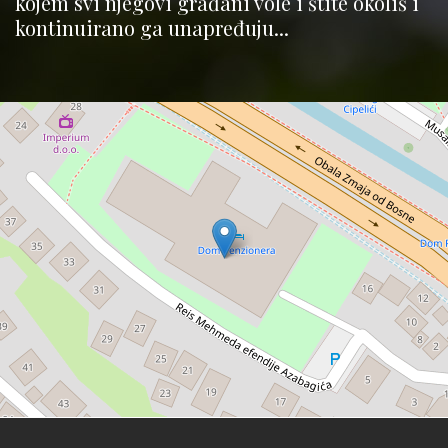
kojem svi njegovi građani vole i štite okoliš i
kontinuirano ga unapređuju...