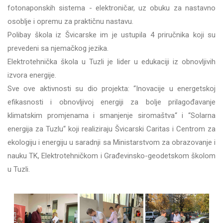
fotonaponskih sistema - elektroničar, uz obuku za nastavno
osoblje i opremu za praktičnu nastavu.
Polibay škola iz Švicarske im je ustupila 4 priručnika koji su
prevedeni sa njemačkog jezika.
Elektrotehnička škola u Tuzli je lider u edukaciji iz obnovljivih
izvora energije.
Sve ove aktivnosti su dio projekta: “Inovacije u energetskoj
efikasnosti i obnovljivoj energiji za bolje prilagođavanje
klimatskim promjenama i smanjenje siromaštva“ i “Solarna
energija za Tuzlu“ koji realiziraju Švicarski Caritas i Centrom za
ekologiju i energiju u saradnji sa Ministarstvom za obrazovanje i
nauku TK, Elektrotehničkom i Građevinsko-geodetskom školom
u Tuzli.