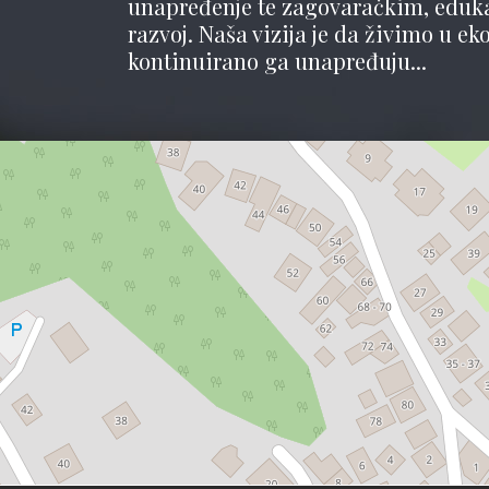
unapređenje te zagovaračkim, edukati
razvoj. Naša vizija je da živimo u ek
kontinuirano ga unapređuju...