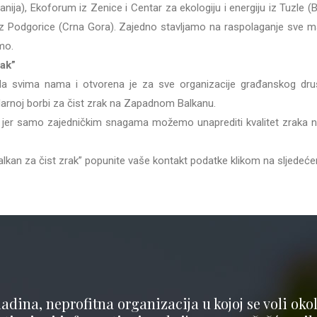
anija), Ekoforum iz Zenice i Centar za ekologiju i energiju iz Tuzle 
iz Podgorice (Crna Gora). Zajedno stavljamo na raspolaganje sve m
mo.
rak”
ada svima nama i otvorena je za sve organizacije građanskog dru
lidarnoj borbi za čist zrak na Zapadnom Balkanu.
ak” jer samo zajedničkim snagama možemo unaprediti kvalitet zrak
Balkan za čist zrak” popunite vaše kontakt podatke klikom na sljede
adina, neprofitna organizacija u kojoj se voli okoli