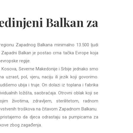
jedinjeni
B
alkan za
regionu Zapadnog Balkana minimalno 13.500 ljudi
. Zapadni Balkan je postao crna tačka Evrope koja
evropske regije.
e, Kosova, Severne Makedonije i Srbije jednako smo
uzrast, pol, vjeru, naciju ili jezik koji govorimo.
išemo ubija i truje. On dolazi iz toplana i fabrika
dividualnih ložišta, saobraćaja. Otrovni oblak koji se
 životima, zdravljem, sterilitetom, radnom
vstvenih troškova na čitavom Zapadnom Balkanu.
 pristajemo da djeca odrastaju sa pumpicama za
kove zbog zagađenja.