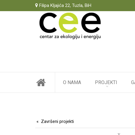
Filipa Kljajića 22, Tuzla, BiH
O NAMA
PROJEKTI
G
Završeni projekti