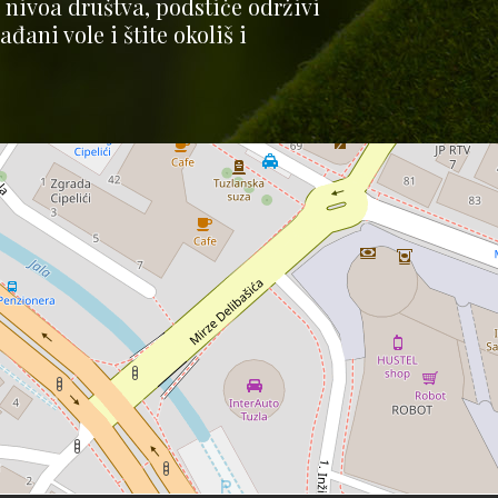
ivoa društva, podstiče održivi
đani vole i štite okoliš i