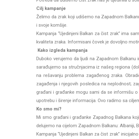
Potreba da udišemo čist zrak nas je ujedinila u sol
Cilj kampanje
Želimo da zrak koji udišemo na Zapadnom Balkanu b
i svoje komšije.
Kampanja “Ujedinjeni Balkan za čist zrak” ima sa
kvaliteta zraka. Informisani čovek je dovoljno moti
Kako izgleda kampanja
Duboko verujemo da ljudi na Zapadnom Balkanu ima
sarađujemo sa stručnjacima iz našeg regiona (dokt
na rešavanju problema zagađenog zraka. Obradićem
zagađenja i njegovih posledica na neplodnost; zag
građani i građanke mogu sami da se informišu o k
upotrebu i širenje informacija. Ovo radimo sa cilj
Ko smo mi?
Mi smo građani i građanke Zapadnog Balkana koji su
delujemo na cijelom Zapadnom Balkanu: Albaniji, Bos
Kampanja “Ujedinjeni Balkan za čist zrak” inicijal