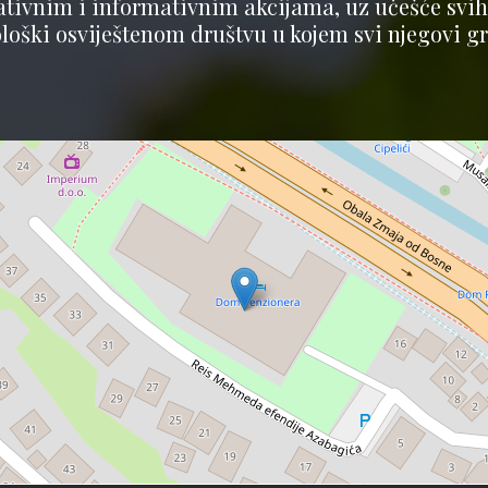
vnim i informativnim akcijama, uz učešće svih n
ološki osviještenom društvu u kojem svi njegovi gra