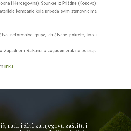
(Bosna i Hercegovina), Sbunker iz Prištine (Kosovo);
aterijale kampanje koja pripada svim stanovnicima
štva, neformalne grupe, društvene pokrete, kao i
a na Zapadnom Balkanu, a zagađen zrak ne poznaje
ćem
linku
.
š, radi i živi za njegovu zaštitu i