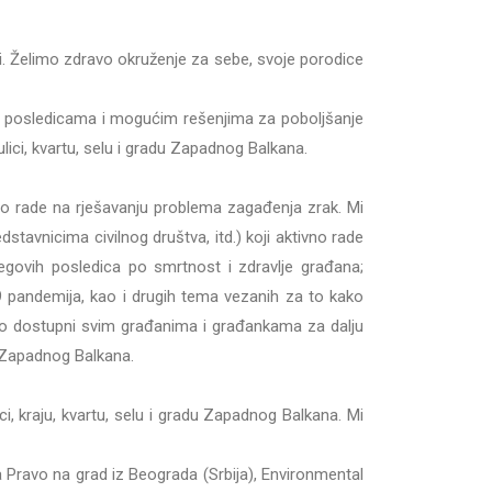
i. Želimo zdravo okruženje za sebe, svoje porodice
a, posledicama i mogućim rešenjima za poboljšanje
lici, kvartu, selu i gradu Zapadnog Balkana.
no rade na rješavanju problema zagađenja zrak. Mi
avnicima civilnog društva, itd.) koji aktivno rade
jegovih posledica po smrtnost i zdravlje građana;
19 pandemija, kao i drugih tema vezanih za to kako
vno dostupni svim građanima i građankama za dalju
k Zapadnog Balkana.
i, kraju, kvartu, selu i gradu Zapadnog Balkana. Mi
a Pravo na grad iz Beograda (Srbija), Environmental