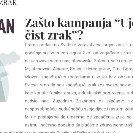
 ZRAK
Z
ašto kampanja “
U
čist zrak”?
Prema podacima Svetske zdravstvene organizacije u 
godišnje prijevremeno izgubi život od zagađenog zrak
ne ugrožava samo nas, stanovnike Balkana, već i druge 
Mi, stanovnici Albanije, Bosne i Hercegovine, Crne Gor
izloženi zagađujućim materijama u zraku bez obzira na 
Svjesni smo da nas zagađujući zrak koji svakodnevno ud
koje koriste fosilna goriva, industrijskih postrojenja, in
nadvio nad Zapadnim Balkanom mi plaćamo svojim
nesposobnošću, budućnošću svoje djece i rastom zdra
Mi ne pristajemo da umiremo od zagađenja zrak, ne
astmu i nećemo dodatno da plaćamo zdravstvene troš