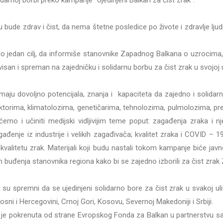
idarnoj borbi preko kampanje “Ujedinjeni Balkan za čist zrak”.
ude zdrav i čist, da nema štetne posledice po živote i zdravlje ljud
mo jedan cilj, da informiše stanovnike Zapadnog Balkana o uzrocim
visan i spreman na zajedničku i solidarnu borbu za čist zrak u svojoj u
ju dovoljno potencijala, znanja i kapaciteta da zajedno i solidar
orima, klimatolozima, genetičarima, tehnolozima, pulmolozima, predst
o i učiniti medijski vidljivijim teme poput: zagađenja zraka i n
ađenje iz industrije i velikih zagađivača; kvalitet zraka i COVID – 
valitetu zrak. Materijali koji budu nastali tokom kampanje biće ja
em buđenja stanovnika regiona kako bi se zajedno izborili za čist zra
 spremni da se ujedinjeni solidarno bore za čist zrak u svakoj ulic
ni i Hercegovini, Crnoj Gori, Kosovu, Severnoj Makedoniji i Srbiji.
no je pokrenuta od strane Evropskog Fonda za Balkan u partnerstvu s