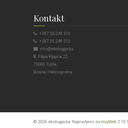
Kontakt
+387 35 249 310
+387 35 249 312
info@ekologija.ba
Filipa Kljajića 22,
75000 Tuzla,
Bosna i Hercegovina
© 2026 ekologija.ba. Napravljeno sa
mojWeb
2.10.