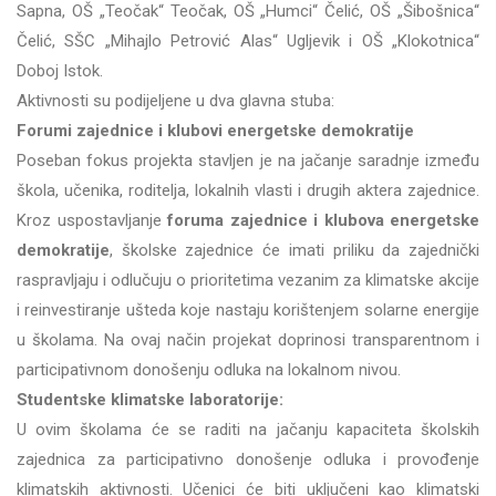
Sapna, OŠ „Teočak“ Teočak, OŠ „Humci“ Čelić, OŠ „Šibošnica“
Čelić, SŠC „Mihajlo Petrović Alas“ Ugljevik i OŠ „Klokotnica“
Doboj Istok.
Aktivnosti su podijeljene u dva glavna stuba:
Forumi zajednice i klubovi energetske demokratije
Poseban fokus projekta stavljen je na jačanje saradnje između
škola, učenika, roditelja, lokalnih vlasti i drugih aktera zajednice.
Kroz uspostavljanje
foruma zajednice i klubova energetske
demokratije
, školske zajednice će imati priliku da zajednički
raspravljaju i odlučuju o prioritetima vezanim za klimatske akcije
i reinvestiranje ušteda koje nastaju korištenjem solarne energije
u školama. Na ovaj način projekat doprinosi transparentnom i
participativnom donošenju odluka na lokalnom nivou.
Studentske klimatske laboratorije:
U ovim školama će se raditi na jačanju kapaciteta školskih
zajednica za participativno donošenje odluka i provođenje
klimatskih aktivnosti. Učenici će biti uključeni kao klimatski