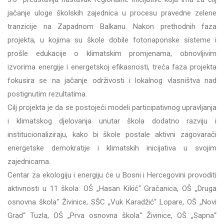
jačanje uloge školskih zajednica u procesu pravedne zelene
tranzicije na Zapadnom Balkanu. Nakon prethodnih faza
projekta, u kojima su škole dobile fotonaponske sisteme i
prošle edukacije o klimatskim promjenama, obnovljivim
izvorima energije i energetskoj efikasnosti, treća faza projekta
fokusira se na jačanje održivosti i lokalnog vlasništva nad
postignutim rezultatima.
Cilj projekta je da se postojeći modeli participativnog upravljanja
i klimatskog djelovanja unutar škola dodatno razviju i
institucionaliziraju, kako bi škole postale aktivni zagovarači
energetske demokratije i klimatskih inicijativa u svojim
zajednicama.
Centar za ekologiju i energiju će u Bosni i Hercegovini provoditi
aktivnosti u 11 škola: OŠ „Hasan Kikić“ Gračanica, OŠ „Druga
osnovna škola“ Živinice, SŠC „Vuk Karadžić“ Lopare, OŠ „Novi
Grad“ Tuzla, OŠ „Prva osnovna škola“ Živinice, OŠ „Sapna“