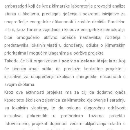
ambasadori koji će kroz klimatske laboratorije provoditi analize
stanja u školama, predlagati rješenja i pokretati inicijative za
unapređenje energetske efikasnosti i zaštite okoliša. Paralelno
s tim, kroz forume zajednice i klubove energetske demokratije
biće omogućeno aktivno učešće nastavnika, roditelja i
predstavnika lokalnih vlasti u donošenju odluka o klimatskim
prioritetima i mogućim ulaganjima u održive projekte.
Takođe će biti organizovan i
poziv za zelene ideje
, kroz koji
će učenici imati priliku da predlože konkretne projekte i
inicijative za unapređenje okoliša i energetske efikasnosti u
svojim školama.
Kroz ove aktivnosti projekat ima za cilj da dodatno ojača
kapacitete školskih zajednica za klimatsko djelovanje i saradnju
sa lokalnim vlastima, te da osigura dugoročnu održivost
inicijativa pokrenutih u prethodnim fazama projekta.
Istovremeno, projekat doprinosi većem uključivanju mladih u