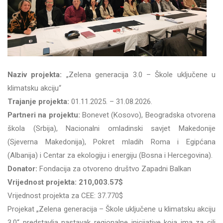
Naziv projekta:
„Zelena generacija 3.0 – Škole uključene u
klimatsku akciju“
Trajanje projekta:
01.11.2025. – 31.08.2026.
Partneri na projektu:
Bonevet (Kosovo), Beogradska otvorena
škola (Srbija), Nacionalni omladinski savjet Makedonije
(Sjeverna Makedonija), Pokret mladih Roma i Egipćana
(Albanija) i Centar za ekologiju i energiju (Bosna i Hercegovina).
Donator:
Fondacija za otvoreno društvo Zapadni Balkan
Vrijednost projekta: 210,003.57$
Vrijednost projekta za CEE: 37.770$
Projekat „Zelena generacija – Škole uključene u klimatsku akciju
3.0“ predstavlja nastavak regionalne inicijative koja ima za cilj