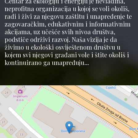
Centar za ekologiju i energiju je nevladina,
neprofitna organizacija u kojoj se voli okoliš,
radi i živi za njegovu zaštitu i unapređenje te
zagovaračkim, edukativnim i informativnim
akcijama, uz učešće svih nivoa društva,
podstiče održivi razvoj. Naša vizija je da
živimo u ekološki osviještenom društvu u
kojem svi njegovi građani vole i štite okoliš i
kontinuirano ga unapređuju...