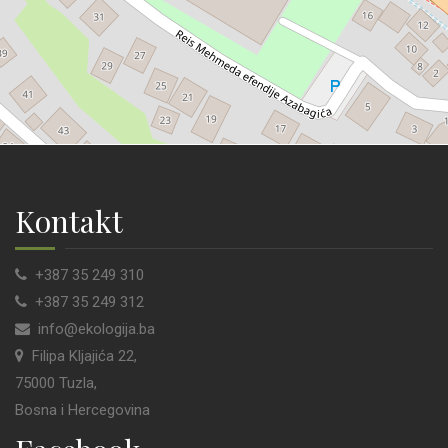
Kontakt
+387 35 249 310
+387 35 249 312
info@ekologija.ba
Filipa Kljajića 22,
75000 Tuzla,
Bosna i Hercegovina