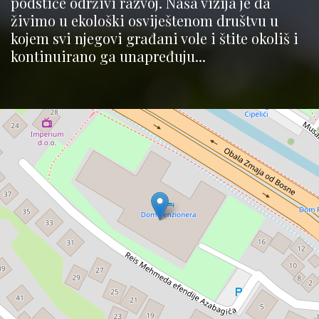
podstiče održivi razvoj. Naša vizija je da
živimo u ekološki osviještenom društvu u
kojem svi njegovi građani vole i štite okoliš i
kontinuirano ga unapređuju...