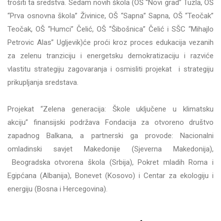
trošiti ta sredstva. Sedam novih škola
(
OŠ “Novi grad” Tuzla, OŠ
“Prva osnovna škola” Živinice, OŠ “Sapna” Sapna, OŠ “Teočak”
Teočak, OŠ “Humci” Čelić, OŠ “Šibošnica” Čelić i SŠC “Mihajlo
Petrovic Alas” Ugljevik)
će proći kroz proces edukacija vezanih
za zelenu tranziciju i energetsku demokratizaciju i razviće
vlastitu strategiju zagovaranja i osmisliti projekat i strategiju
prikupljanja sredstava.
Projekat “Zelena generacija: Škole uključene u klimatsku
akciju” finansijski podržava Fondacija za otvoreno društvo
zapadnog Balkana, a partnerski ga provode: Nacionalni
omladinski savjet Makedonije (Sjeverna Makedonija),
Beogradska otvorena škola (Srbija), Pokret mladih Roma i
Egipćana (Albanija), Bonevet (Kosovo) i Centar za ekologiju i
energiju (Bosna i Hercegovina).