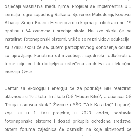
osjećaja vlasništva među njima. Projekat se implementira u 5
zemalja regije zapadnog Balkana: Sjevernoj Makedoniji, Kosovu,
Albaniji, Srbiji i Bosni i Hercegovini, u kojima je obuhvaćeno 19
opština i 64 osnovne i srednje škole. Na sve škole će se
instalirati fotonaponski sistemi, vršiće se razni vidovi edukacija i
za svaku školu će se, putem participativnog donošenja odluka
za upravljanje koristima od investicije, zajednički odlučivati o
tome gdje će biti dodijeljena ušteđena sredstva za električnu
energiju škole.
Centar za ekologiju i energiju će za područje BiH realizirati
aktivnosti u 10 škola. Tri škole
(
OŠ “Hasan Kikić“, Gračanica, OŠ
“Druga osnovna škola“ Živinice i
SŠC “Vuk Karadžić“ Lopare
)
,
koje su u 1. fazi projekta, u 2023. godini, postavile
fotonaponske sisteme i dosad prikupile određena sredstva,
putem foruma zajednica će osmisliti na koje aktivnosti će