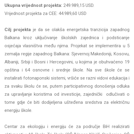
Ukupna vrijednost projekta:
249.989,15 USD.
Vrijednost projekta za CEE: 44.989,60 USD
Cilj projekta
je da se olakša energetska tranzicija zapadnog
Balkana kroz uključivanje školskih zajednica i podsticanje
osjećaja vlasništva među njima. Projekat se implementira u 5
zemalja regije zapadnog Balkana: Sjevernoj Makedoniji, Kosovu,
Albaniji, Srbiji i Bosni i Hercegovini, u kojima je obuhvaćeno 19
opština i 64 osnovne i srednje škole. Na sve škole će se
instalirati fotonaponski sistemi, vršiće se razni vidovi edukacija i
za svaku školu će se, putem participativnog donošenja odluka
za upravljanje koristima od investicije, zajednički odlučivati o
tome gdje će biti dodijeljena ušteđena sredstva za električnu
energiju škole.
Centar za ekologiju i energiju će za područje BiH realizirati