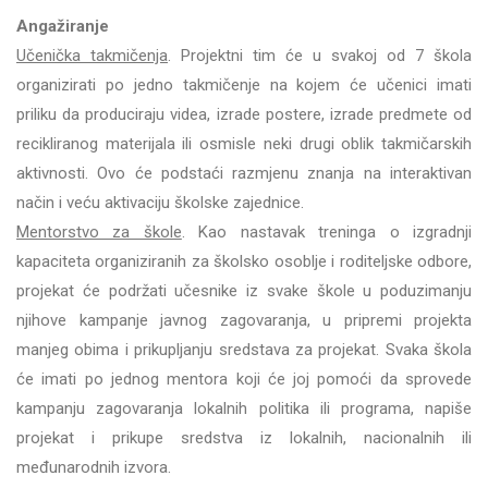
Angažiranje
Učenička takmičenja
. Projektni tim će u svakoj od 7 škola
organizirati po jedno takmičenje na kojem će učenici imati
priliku da produciraju videa, izrade postere, izrade predmete od
recikliranog materijala ili osmisle neki drugi oblik takmičarskih
aktivnosti. Ovo će podstaći razmjenu znanja na interaktivan
način i veću aktivaciju školske zajednice.
Mentorstvo za škole
. Kao nastavak treninga o izgradnji
kapaciteta organiziranih za školsko osoblje i roditeljske odbore,
projekat će podržati učesnike iz svake škole u poduzimanju
njihove kampanje javnog zagovaranja, u pripremi projekta
manjeg obima i prikupljanju sredstava za projekat. Svaka škola
će imati po jednog mentora koji će joj pomoći da sprovede
kampanju zagovaranja lokalnih politika ili programa, napiše
projekat i prikupe sredstva iz lokalnih, nacionalnih ili
međunarodnih izvora.