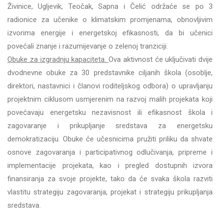
Živinice, Ugljevik, Teočak, Sapna i Čelić održaće se po 3
radionice za učenike o klimatskim promjenama, obnovljivim
izvorima energije i energetskoj efikasnosti, da bi učenici
povećali znanje i razumijevanje o zelenoj tranziciji.
Obuke za izgradnju kapaciteta.
Ova aktivnost će uključivati dvije
dvodnevne obuke za 30 predstavnike ciljanih škola (osoblje,
direktori, nastavnici i članovi roditeljskog odbora) o upravljanju
projektnim ciklusom usmjerenim na razvoj malih projekata koji
povećavaju energetsku nezavisnost ili efikasnost škola i
zagovaranje i prikupljanje sredstava za energetsku
demokratizaciju. Obuke će učesnicima pružiti priliku da shvate
osnove zagovaranja i participativnog odlučivanja, pripreme i
implementacije projekata, kao i pregled dostupnih izvora
finansiranja za svoje projekte, tako da će svaka škola razviti
vlastitu strategiju zagovaranja, projekat i strategiju prikupljanja
sredstava.