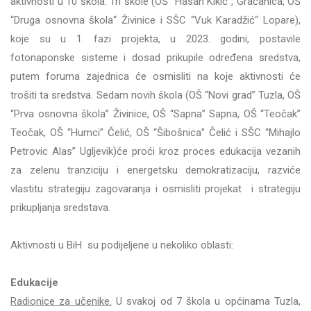
aktivnosti u 10 škola. Tri škole
(
OŠ “Hasan Kikić“, Gračanica, OŠ
“Druga osnovna škola“ Živinice i
SŠC “Vuk Karadžić“ Lopare
)
,
koje su u 1. fazi projekta, u 2023. godini, postavile
fotonaponske sisteme i dosad prikupile određena sredstva,
putem foruma zajednica će osmisliti na koje aktivnosti će
trošiti ta sredstva. Sedam novih škola
(
OŠ “Novi grad” Tuzla, OŠ
“Prva osnovna škola” Živinice, OŠ “Sapna” Sapna, OŠ “Teočak”
Teočak, OŠ “Humci” Čelić, OŠ “Šibošnica” Čelić i SŠC “Mihajlo
Petrovic Alas” Ugljevik)
će proći kroz proces edukacija vezanih
za zelenu tranziciju i energetsku demokratizaciju, razviće
vlastitu strategiju zagovaranja i osmisliti projekat i strategiju
prikupljanja sredstava.
Aktivnosti u BiH su podijeljene u nekoliko oblasti:
Edukacije
Radionice za učenike.
U svakoj od 7 škola u općinama Tuzla,