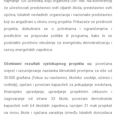
najmanje 100 učesnika, koju organizira OSF-WB. Na konferenciji
će učestvovati predstavnici svih ciljanih škola, predstavnici svih
općina, lokalnih nevladinih organizacija i nacionalni predstavnici
koji su angažirani u okviru ovog projekta. Prikazaće se prednosti
projekta, diskutiraće se o potrebama i ograničenjima i
predložiće se preporuke politike ili programa, kako bi se
podstaklo pozitivno okruženje za energetsku demokratizaciju i
razvoj energetskih zajednica.
Očekivani rezultati cjelokupnog projekta su:
povećana
svijest i razumijevanje nastanka klimatskih promjena za više od
30.000 građana (fokus su nastavnici, školsko osoblje, učenici i
roditelji), ojačani i povećani kapaciteti za prikupljanje sredstava,
finansijsko upravljanje, upravljanje projektnim ciklusom i
zagovaranje od strane 33 škole, povećani demokratski
kapaciteti svih 64 školskih zajednica; razvijen 31 mali projekat
na nivou škole i ojačana saradnja između lokalnih donosilaca