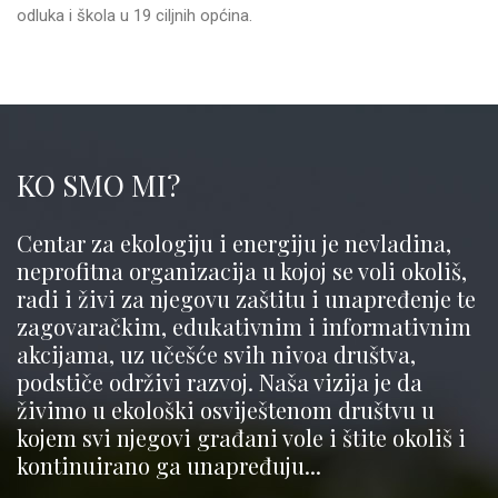
odluka i škola u 19 ciljnih općina.
KO SMO MI?
Centar za ekologiju i energiju je nevladina,
neprofitna organizacija u kojoj se voli okoliš,
radi i živi za njegovu zaštitu i unapređenje te
zagovaračkim, edukativnim i informativnim
akcijama, uz učešće svih nivoa društva,
podstiče održivi razvoj. Naša vizija je da
živimo u ekološki osviještenom društvu u
kojem svi njegovi građani vole i štite okoliš i
kontinuirano ga unapređuju...