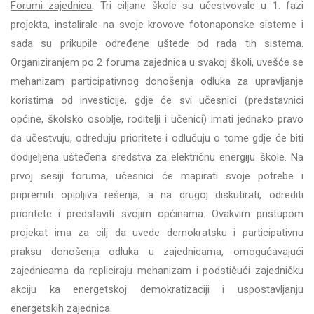
Forumi zajednica
. Tri ciljane škole su učestvovale u 1. fazi
projekta, instalirale na svoje krovove fotonaponske sisteme i
sada su prikupile određene uštede od rada tih sistema.
Organiziranjem po 2 foruma zajednica u svakoj školi, uvešće se
mehanizam participativnog donošenja odluka za upravljanje
koristima od investicije, gdje će svi učesnici (predstavnici
općine, školsko osoblje, roditelji i učenici) imati jednako pravo
da učestvuju, određuju prioritete i odlučuju o tome gdje će biti
dodijeljena ušteđena sredstva za električnu energiju škole. Na
prvoj sesiji foruma, učesnici će mapirati svoje potrebe i
pripremiti opipljiva rešenja, a na drugoj diskutirati, odrediti
prioritete i predstaviti svojim općinama. Ovakvim pristupom
projekat ima za cilj da uvede demokratsku i participativnu
praksu donošenja odluka u zajednicama, omogućavajući
zajednicama da repliciraju mehanizam i podstičući zajedničku
akciju ka energetskoj demokratizaciji i uspostavljanju
energetskih zajednica.