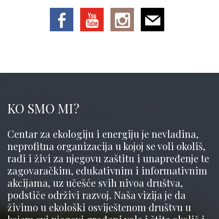
KO SMO MI?
Centar za ekologiju i energiju je nevladina,
neprofitna organizacija u kojoj se voli okoliš,
radi i živi za njegovu zaštitu i unapređenje te
zagovaračkim, edukativnim i informativnim
akcijama, uz učešće svih nivoa društva,
podstiče održivi razvoj. Naša vizija je da
živimo u ekološki osviještenom društvu u