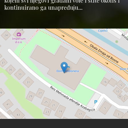
kojem svi njegovi građani vole i štite okoliš i
kontinuirano ga unapređuju...