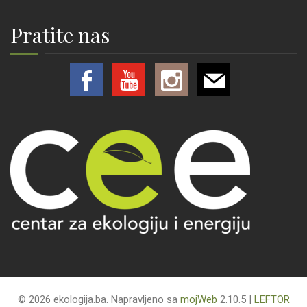
Pratite nas
© 2026 ekologija.ba. Napravljeno sa
mojWeb
2.10.5 |
LEFTOR