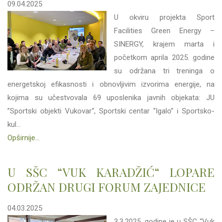
09.04.2025
U okviru projekta Sport
Facilities Green Energy –
SINERGY, krajem marta i
početkom aprila 2025. godine
su održana tri treninga o
energetskoj efikasnosti i obnovljivim izvorima energije, na
kojima su učestvovala 69 uposlenika javnih objekata: JU
”Sportski objekti Vukovar“, Sportski centar “Igalo” i Sportsko-
kul...
Opširnije...
U SŠC “VUK KARADŽIĆ“ LOPARE
ODRŽAN DRUGI FORUM ZAJEDNICE
04.03.2025
3.3.2025. godine je u SŠC “Vuk