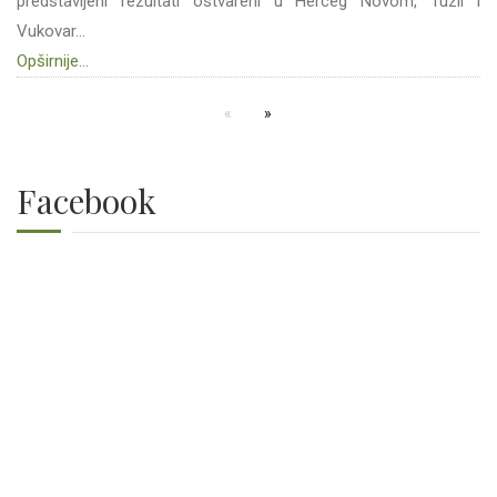
predstavljeni rezultati ostvareni u Herceg Novom, Tuzli i
Vukovar...
Opširnije...
Facebook