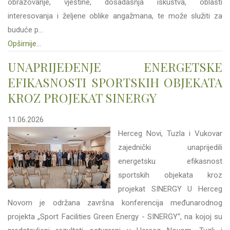
obrazovanje, vještine, dosadašnja iskustva, oblasti
interesovanja i željene oblike angažmana, te može služiti za
buduće p...
Opširnije...
UNAPRIJEĐENJE ENERGETSKE
EFIKASNOSTI SPORTSKIH OBJEKATA
KROZ PROJEKAT SINERGY
11.06.2026
Herceg Novi, Tuzla i Vukovar
zajednički unaprijedili
energetsku efikasnost
sportskih objekata kroz
projekat SINERGY U Herceg
Novom je održana završna konferencija međunarodnog
projekta „Sport Facilities Green Energy - SINERGY“, na kojoj su