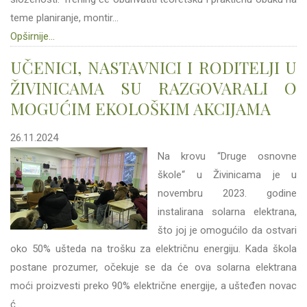
teme planiranje, montir...
Opširnije...
UČENICI, NASTAVNICI I RODITELJI U
ŽIVINICAMA SU RAZGOVARALI O
MOGUĆIM EKOLOŠKIM AKCIJAMA
26.11.2024
Na krovu “Druge osnovne
škole“ u Živinicama je u
novembru 2023. godine
instalirana solarna elektrana,
što joj je omogućilo da ostvari
oko 50% ušteda na trošku za električnu energiju. Kada škola
postane prozumer, očekuje se da će ova solarna elektrana
moći proizvesti preko 90% električne energije, a ušteđen novac
ć...