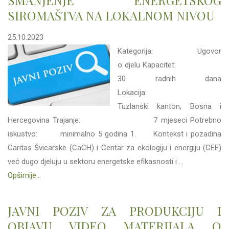
SMANJENJE ENERGETSKOG
SIROMAŠTVA NA LOKALNOM NIVOU
25.10.2023
Kategorija: Ugovor
o djelu Kapacitet:
30 radnih dana
Lokacija:
Tuzlanski kanton, Bosna i
Hercegovina Trajanje: 7 mjeseci Potrebno
iskustvo: minimalno 5 godina 1. Kontekst i pozadina
Caritas Švicarske (CaCH) i Centar za ekologiju i energiju (CEE)
već dugo djeluju u sektoru energetske efikasnosti i ...
Opširnije...
JAVNI POZIV ZA PRODUKCIJU I
OBJAVU VIDEO MATERIJALA O