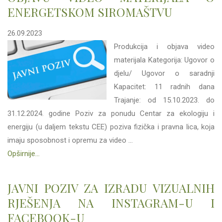
ENERGETSKOM SIROMAŠTVU
26.09.2023
Produkcija i objava video
materijala Kategorija: Ugovor o
djelu/ Ugovor o saradnji
Kapacitet: 11 radnih dana
Trajanje: od 15.10.2023. do
31.12.2024. godine Poziv za ponudu Centar za ekologiju i
energiju (u daljem tekstu CEE) poziva fizička i pravna lica, koja
imaju sposobnost i opremu za video ...
Opširnije...
JAVNI POZIV ZA IZRADU VIZUALNIH
RJEŠENJA NA INSTAGRAM-U I
FACEBOOK-U