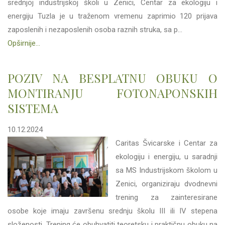
srednjoj industrijskoj školi u Zenici, Centar za ekologiju i
energiju Tuzla je u traženom vremenu zaprimio 120 prijava
zaposlenih i nezaposlenih osoba raznih struka, sa p...
Opširnije...
POZIV NA BESPLATNU OBUKU O
MONTIRANJU FOTONAPONSKIH
SISTEMA
10.12.2024
Caritas Švicarske i Centar za
ekologiju i energiju, u saradnji
sa MS Industrijskom školom u
Zenici, organiziraju dvodnevni
trening za zainteresirane
osobe koje imaju završenu srednju školu III ili IV stepena
složenosti. Trening će obuhvatiti teoretsku i praktičnu obuku na