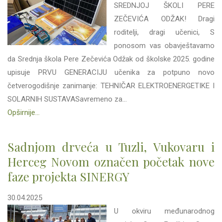
SREDNJOJ ŠKOLI PERE
ZEČEVIĆA ODŽAK! Dragi
roditelji, dragi učenici, S
ponosom vas obavještavamo
da Srednja škola Pere Zečevića Odžak od školske 2025. godine
upisuje PRVU GENERACIJU učenika za potpuno novo
četverogodišnje zanimanje: TEHNIČAR ELEKTROENERGETIKE I
SOLARNIH SUSTAVASavremeno za...
Opširnije...
Sadnjom drveća u Tuzli, Vukovaru i
Herceg Novom označen početak nove
faze projekta SINERGY
30.04.2025
U okviru međunarodnog