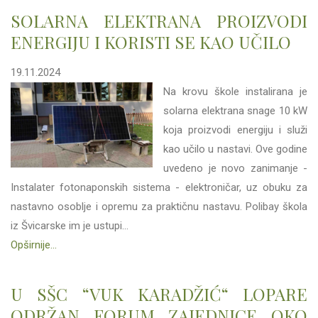
SOLARNA ELEKTRANA PROIZVODI
ENERGIJU I KORISTI SE KAO UČILO
19.11.2024
Na krovu škole instalirana je
solarna elektrana snage 10 kW
koja proizvodi energiju i služi
kao učilo u nastavi. Ove godine
uvedeno je novo zanimanje -
Instalater fotonaponskih sistema - elektroničar, uz obuku za
nastavno osoblje i opremu za praktičnu nastavu. Polibay škola
iz Švicarske im je ustupi...
Opširnije...
U SŠC “VUK KARADŽIĆ“ LOPARE
ODRŽAN FORUM ZAJEDNICE OKO