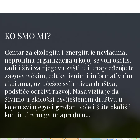
KO SMO MI?
Centar za ekologiju i energiju je nevladina,
neprofitna organizacija u kojoj se voli okoliš,
radi i živi za njegovu zaštitu i unapređenje te
zagovaračkim, edukativnim i informativnim
akcijama, uz učešće svih nivoa društva,
podstiče održivi razvoj. Naša vizija je da
živimo u ekološki osviještenom društvu u
kojem svi njegovi građani vole i štite okoliš i
kontinuirano ga unapređuju...