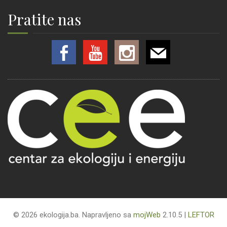
Pratite nas
© 2026 ekologija.ba. Napravljeno sa
mojWeb
2.10.5 |
LEFTOR